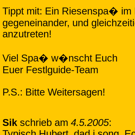
Tippt mit: Ein Riesenspa� im
gegeneinander, und gleichzeit
anzutreten!
Viel Spa� w�nscht Euch
Euer Festlguide-Team
P.S.: Bitte Weitersagen!
Sik
schrieb am
4.5.2005
:
Typisch Hubert, dad i song. E