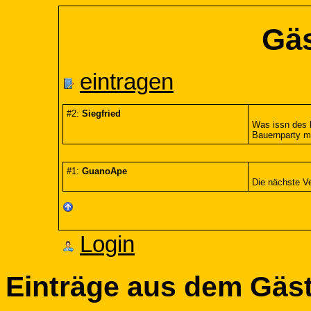
Gä
eintragen
#2:
Siegfried
Was issn des h
Bauernparty mi
#1:
GuanoApe
Die nächste Ve
Login
Einträge aus dem Gäs